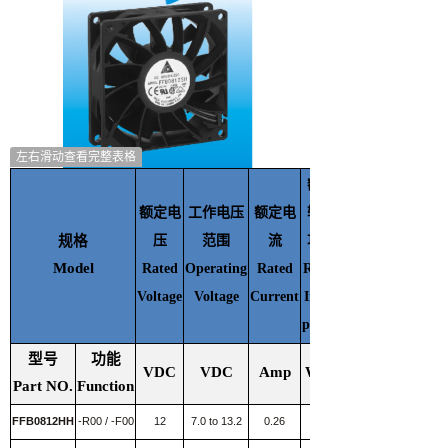
左右滑动查看完整表格
额定
额定电
工作电压
额定电
输入
规格
压
范围
流
功率
Model
Rated
Operating
Rated
Rated
Voltage
Voltage
Current
Input
power
型号
功能
VDC
VDC
Amp
Watt
Part NO.
Function
FFB0812HH
-R00 / -F00
12
7.0 to 13.2
0.26
3.12