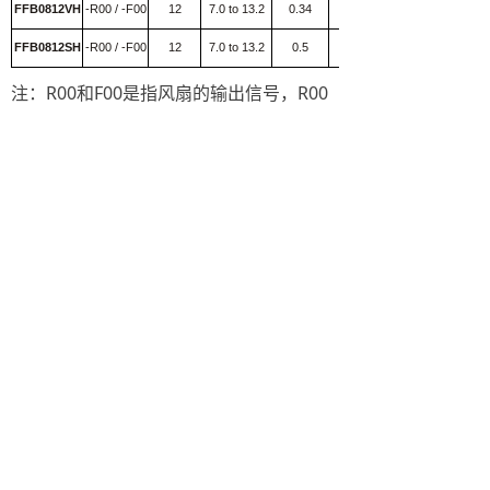
FFB0812VH
-R00 / -F00
12
7.0 to 13.2
0.34
4.08
FFB0812SH
-R00 / -F00
12
7.0 to 13.2
0.5
6
注：R00和F00是指风扇的输出信号，R00
是指停转或者转速过低的告警信号，F00是
指转速的频率输出信号，即F00的频率乘以
30就是风扇的转速。
快捷链接
联系我们
关于我们
地址：北京市昌平区沙河镇百沙路
散热风扇
199号5号楼
电话：13261860003
电源
邮箱：1054432618@qq.com
传感器
联系我们
京ICP备2020036076号
本网站由阿里云提供云计算及安全服务