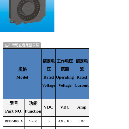
左右滑动查看完整表格
额定
额定电
工作电压
额定电
输入
规格
压
范围
流
功率
Model
Rated
Operating
Rated
Rated
Voltage
Voltage
Current
Input
power
型号
功能
VDC
VDC
Amp
Watt
Part NO.
Function
BFB0405LA
/ -F00
5
4.0 to 6.0
0.07
0.35