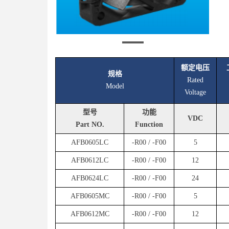
额定电压
规格
Rated
Model
Voltage
型号
功能
VDC
Part NO.
Function
AFB0605LC
-R00 / -F00
5
AFB0612LC
-R00 / -F00
12
AFB0624LC
-R00 / -F00
24
AFB0605MC
-R00 / -F00
5
AFB0612MC
-R00 / -F00
12