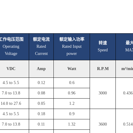
工作电压范围
额定电流
额定输入功率
转速
最
Operating
Rated
Rated Input
Speed
MAX
Voltage
Current
power
VDC
Amp
Watt
R.P.M
m³/mi
4.5 to 5.5
0.12
0.6
7.0 to 13.8
0.08
0.96
3000
0.436
14.0 to 27.6
0.05
1.2
4.5 to 5.5
0.18
0.9
7.0 to 13.8
0.11
1.32
3600
0.514