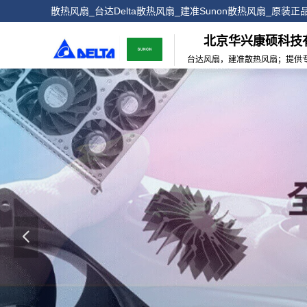
散热风扇_台达Delta散热风扇_建准Sunon散热风扇_原装
北京华兴康硕科技
台达风扇，建准散热风扇；提供
넳